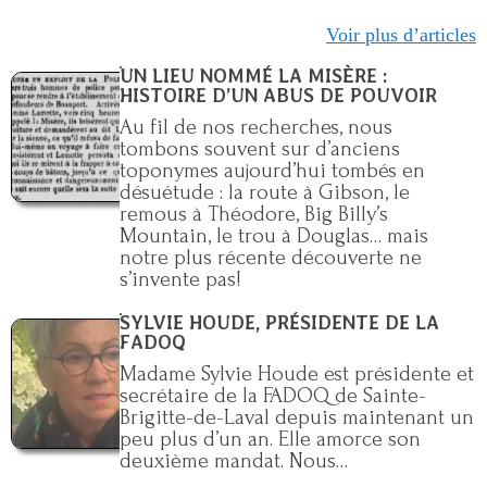
Voir plus d’articles
UN LIEU NOMMÉ LA MISÈRE :
HISTOIRE D’UN ABUS DE POUVOIR
Au fil de nos recherches, nous
tombons souvent sur d’anciens
toponymes aujourd’hui tombés en
désuétude : la route à Gibson, le
remous à Théodore, Big Billy’s
Mountain, le trou à Douglas… mais
notre plus récente découverte ne
s’invente pas!
SYLVIE HOUDE, PRÉSIDENTE DE LA
FADOQ
Madame Sylvie Houde est présidente et
secrétaire de la FADOQ de Sainte-
Brigitte-de-Laval depuis maintenant un
peu plus d’un an. Elle amorce son
deuxième mandat. Nous…