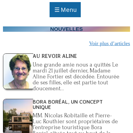
p
a
Menu
g
MENU
e
NOUVELLES
Voir plus d’articles
AU REVOIR ALINE
Une grande amie nous a quittés Le
mardi 21 juillet dernier, Madame
Aline Fortier est décédée. Entourée
de ses filles, elle est partie tout
doucement…
BORA BORÉAL, UN CONCEPT
UNIQUE
MM. Nicolas Robitaille et Pierre-
Luc Routhier sont propriétaires de
l’entreprise touristique Bora