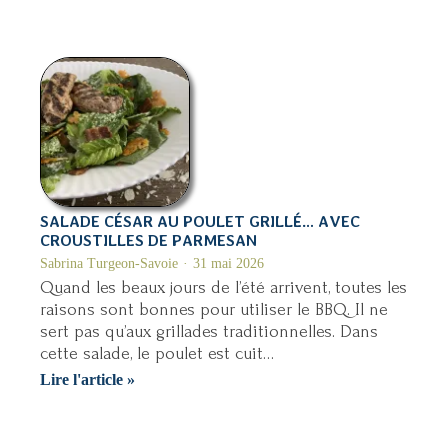
étagé
sur
riz
à
sushi
SALADE CÉSAR AU POULET GRILLÉ… AVEC
CROUSTILLES DE PARMESAN
Sabrina Turgeon-Savoie
31 mai 2026
Quand les beaux jours de l’été arrivent, toutes les
raisons sont bonnes pour utiliser le BBQ. Il ne
sert pas qu’aux grillades traditionnelles. Dans
cette salade, le poulet est cuit…
Salade
Lire l'article »
césar
au
poulet