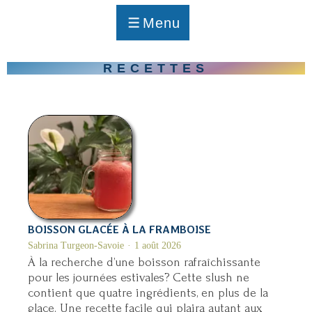
p
a
Menu
g
MENU
e
RECETTES
BOISSON GLACÉE À LA FRAMBOISE
Sabrina Turgeon-Savoie
1 août 2026
À la recherche d’une boisson rafraîchissante
pour les journées estivales? Cette slush ne
contient que quatre ingrédients, en plus de la
glace. Une recette facile qui plaira autant aux