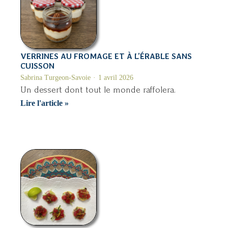
VERRINES AU FROMAGE ET À L’ÉRABLE SANS
CUISSON
Sabrina Turgeon-Savoie
1 avril 2026
Un dessert dont tout le monde raffolera.
Verrines
Lire l'article »
au
fromage
et
à
l’érable
sans
cuisson