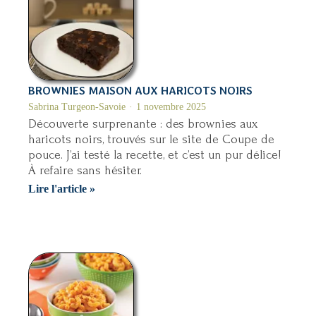
fleur
d’ail
BROWNIES MAISON AUX HARICOTS NOIRS
Sabrina Turgeon-Savoie
1 novembre 2025
Découverte surprenante : des brownies aux
haricots noirs, trouvés sur le site de Coupe de
pouce. J’ai testé la recette, et c’est un pur délice!
À refaire sans hésiter.
Brownies
Lire l'article »
maison
aux
haricots
noirs