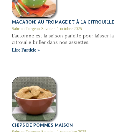
MACARONI AU FROMAGE ET À LA CITROUILLE
Sabrina Turgeon-Savoie
1 octobre 2025
L’automne est la saison parfaite pour laisser la
citrouille briller dans nos assiettes.
Macaroni
Lire l'article »
au
fromage
et
à
la
citrouille
CHIPS DE POMMES MAISON
Sabrina Turgeon-Savoie
1 septembre 2025