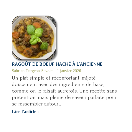
poulet
et
canneberge
RAGOÛT DE BOEUF HACHÉ À L’ANCIENNE
Sabrina Turgeon-Savoie
1 janvier 2026
Un plat simple et réconfortant, mijoté
doucement avec des ingrédients de base,
comme on le faisait autrefois. Une recette sans
prétention, mais pleine de saveur, parfaite pour
se rassembler autour…
Ragoût
Lire l'article »
de
boeuf
haché