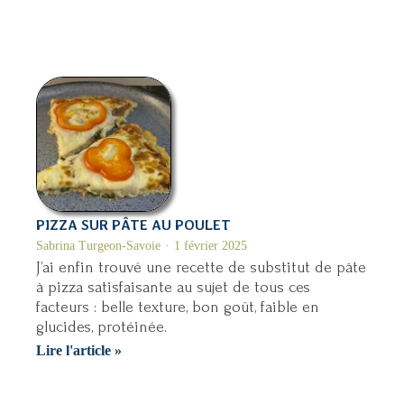
latté
à
l’érable
PIZZA SUR PÂTE AU POULET
Sabrina Turgeon-Savoie
1 février 2025
J’ai enfin trouvé une recette de substitut de pâte
à pizza satisfaisante au sujet de tous ces
facteurs : belle texture, bon goût, faible en
glucides, protéinée.
Pizza
Lire l'article »
sur
pâte
au