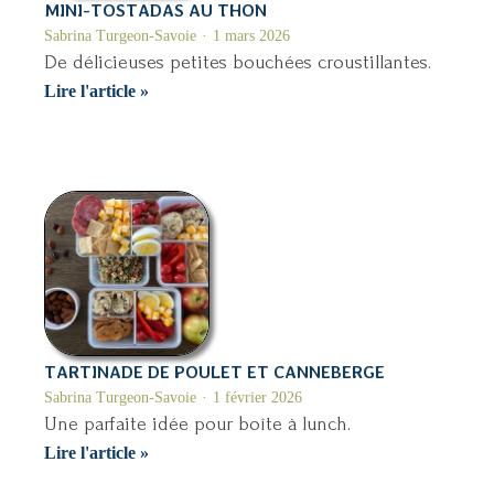
MINI-TOSTADAS AU THON
Sabrina Turgeon-Savoie
1 mars 2026
De délicieuses petites bouchées croustillantes.
Mini-
Lire l'article »
tostadas
au
thon
TARTINADE DE POULET ET CANNEBERGE
Sabrina Turgeon-Savoie
1 février 2026
Une parfaite idée pour boîte à lunch.
Tartinade
Lire l'article »
de