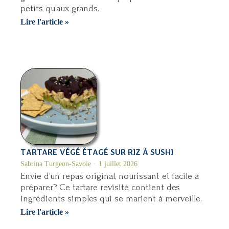
petits qu’aux grands.
Boisson
Lire l'article »
glacée
à
la
framboise
TARTARE VÉGÉ ÉTAGÉ SUR RIZ À SUSHI
Sabrina Turgeon-Savoie
1 juillet 2026
Envie d’un repas original, nourissant et facile à
préparer? Ce tartare revisité contient des
ingrédients simples qui se marient à merveille.
Tartare
Lire l'article »
végé