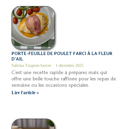
à
l’ancienne
PORTE-FEUILLE DE POULET FARCI À LA FLEUR
D’AIL
Sabrina Turgeon-Savoie
1 décembre 2025
C’est une recette rapide à préparer, mais qui
offre une belle touche raffinée pour les repas de
semaine ou les occasions spéciales.
Porte-
Lire l'article »
feuille
de
poulet
farci
à
la