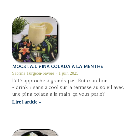
aux
concombres
MOCKTAIL PINA COLADA À LA MENTHE
Sabrina Turgeon-Savoie
1 juin 2025
L’été approche à grands pas. Boire un bon
« drink » sans alcool sur la terrasse au soleil avec
une pina colada à la main, ça vous parle?
Mocktail
Lire l'article »
Pina
colada
à
la
menthe