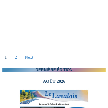
poulet
1
2
Next
DERNIÈRE ÉDITION
AOÛT 2026