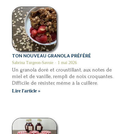
grillé…
avec
croustilles
de
parmesan
TON NOUVEAU GRANOLA PRÉFÉRÉ
Sabrina Turgeon-Savoie
1 mai 2026
Un granola doré et croustillant, aux notes de
miel et de vanille, rempli de noix croquantes.
Difficile de résister, même à la cuillère.
Ton
Lire l'article »
nouveau
granola
préféré