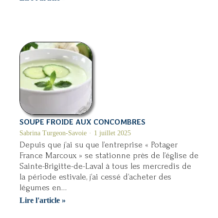
de
chou-
rave
au
parmesan
SOUPE FROIDE AUX CONCOMBRES
Sabrina Turgeon-Savoie
1 juillet 2025
Depuis que j’ai su que l’entreprise « Potager
France Marcoux » se stationne près de l’église de
Sainte-Brigitte-de-Laval à tous les mercredis de
la période estivale, j’ai cessé d’acheter des
légumes en…
Soupe
Lire l'article »
froide