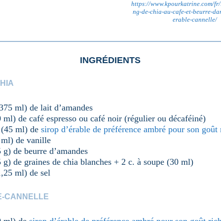
https://www.kpourkatrine.com/fr/
ng-de-chia-au-cafe-et-beurre-da
erable-cannelle/
INGRÉDIENTS
HIA
(375 ml) de lait d’amandes
0 ml) de café espresso ou café noir (régulier ou décaféiné)
e (45 ml) de
sirop d’érable de préférence ambré pour son goût 
 ml) de vanille
5 g) de beurre d’amandes
5 g) de graines de chia blanches + 2 c. à soupe (30 ml)
1,25 ml) de sel
E-CANNELLE