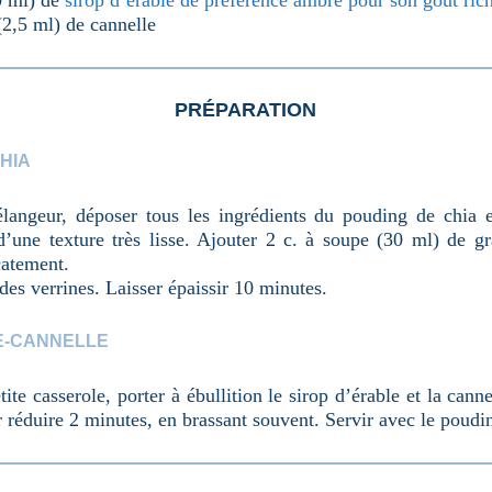
0 ml) de
sirop d’érable de préférence ambré pour son goût ric
 (2,5 ml) de cannelle
PRÉPARATION
HIA
angeur, déposer tous les ingrédients du pouding de chia e
d’une texture très lisse. Ajouter 2 c. à soupe (30 ml) de gr
catement.
des verrines. Laisser épaissir 10 minutes.
E-CANNELLE
ite casserole, porter à ébullition le sirop d’érable et la cann
er réduire 2 minutes, en brassant souvent. Servir avec le poudi