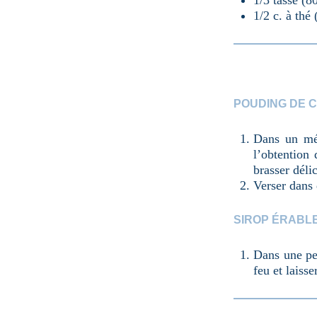
1/3 tasse (8
1/2 c. à thé
POUDING DE C
Dans un mél
l’obtention 
brasser déli
Verser dans 
SIROP ÉRABL
Dans une pet
feu et laiss