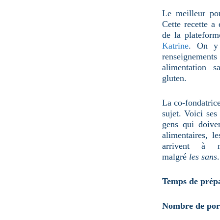
u
n
Le meilleur po
e
Cette recette a 
p
a
de la platefor
g
e
Katrine
. On y 
renseignement
alimentation s
gluten.
La co-fondatrice
sujet. Voici ses
gens qui doiven
alimentaires, l
arrivent à 
malgré
les sans
.
Temps de prép
Nombre de port