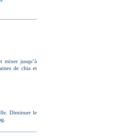
he
t mixer jusqu’à
aines de chia et
elle. Diminuer le
ng.