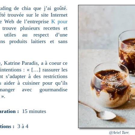
uding de chia que j’ai goûté.
été trouvée sur le site Internet
me Web de l’entreprise
K pour
trouve plusieurs recettes et
s utiles au respect d’une
ans produits laitiers et sans
, Katrine Paradis, a à coeur ce
 intentions : « […] rassurer les
t s’adapter à des restrictions
es aider à cuisiner pour qu’ils
manger avec gourmandise
 ».
aration :
15 minutes
ions :
3 à 4
@Ariel Tarr.