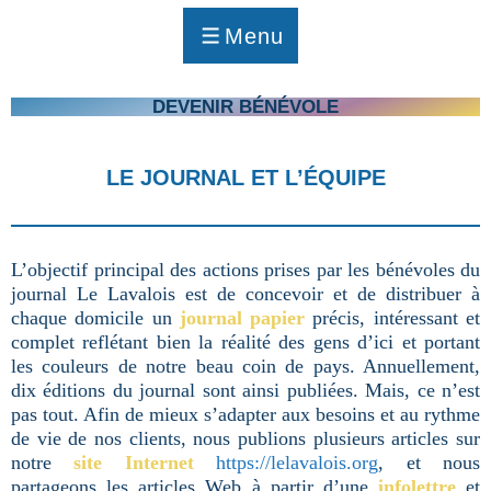
p
a
Menu
g
MENU
e
DEVENIR BÉNÉVOLE
LE JOURNAL ET L’ÉQUIPE
L’objectif principal des actions prises par les bénévoles du
journal Le Lavalois est de concevoir et de distribuer à
chaque domicile un
journal papier
précis, intéressant et
complet reflétant bien la réalité des gens d’ici et portant
les couleurs de notre beau coin de pays. Annuellement,
dix éditions du journal sont ainsi publiées. Mais, ce n’est
pas tout. Afin de mieux s’adapter aux besoins et au rythme
de vie de nos clients, nous publions plusieurs articles sur
notre
site Internet
https://lelavalois.org
, et nous
partageons les articles Web à partir d’une
infolettre
et