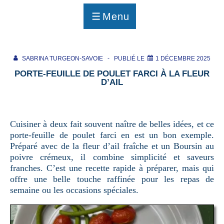
p
a
Menu
g
MENU
e
SABRINA TURGEON-SAVOIE
PUBLIÉ LE
1 DÉCEMBRE 2025
PORTE-FEUILLE DE POULET FARCI À LA FLEUR
D’AIL
Cuisiner à deux fait souvent naître de belles idées, et ce
porte-feuille de poulet farci en est un bon exemple.
Préparé avec de la fleur d’ail fraîche et un Boursin au
poivre crémeux, il combine simplicité et saveurs
franches. C’est une recette rapide à préparer, mais qui
offre une belle touche raffinée pour les repas de
semaine ou les occasions spéciales.