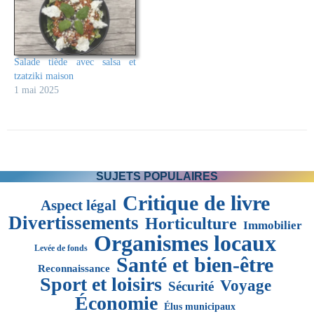
Salade tiède avec salsa et
tzatziki maison
1 mai 2025
SUJETS POPULAIRES
Critique de livre
Aspect légal
Divertissements
Horticulture
Immobilier
Organismes locaux
Levée de fonds
Santé et bien-être
Reconnaissance
Sport et loisirs
Voyage
Sécurité
Économie
Élus municipaux