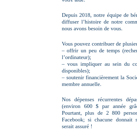
u
n
e
Depuis 2018, notre équipe de béné
p
a
diffuser l’histoire de notre co
g
e
nous avons besoin de vous.
Vous pouvez contribuer de plusieu
– offrir un peu de temps (reche
l’ordinateur);
– vous impliquer au sein du con
disponibles);
– soutenir financièrement la Soci
membre annuelle.
Nos dépenses récurrentes dépa
(environ 600 $ par année grâ
Pourtant, plus de 2 800 perso
Facebook; si chacune donnait 
serait assuré !