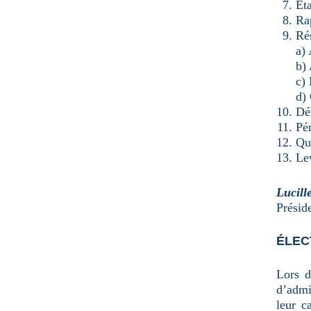
Éta
Rap
Rés
a) 
b) 
c)
d)
Dé
Pé
Qu
Le
Lucill
Présid
ÉLEC
Lors d
d’admi
leur c