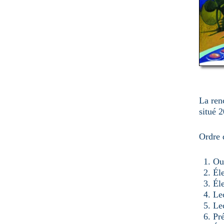
u
n
e
p
a
g
e
La ren
situé 
Ordre 
Ou
Él
Éle
Lec
Le
Pré