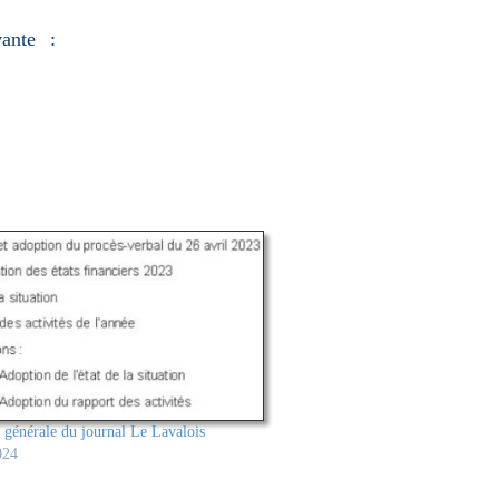
vante :
générale du journal Le Lavalois
024