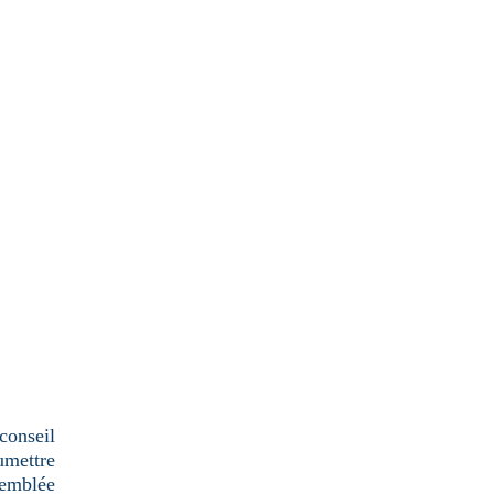
conseil
umettre
semblée