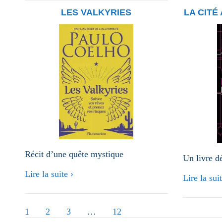
présidente
LES VALKYRIES
LA CITÉ
de
la
FADOQ
Récit d’une quête mystique
Un livre d
Lire la suite ›
Lire la suit
PAGINATION
1
2
3
…
12
DES