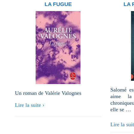
u
LA FUGUE
LA
n
e
p
a
g
e
Salomé es
Un roman de Valérie Valognes
aime la
chroniqueu
Lire la suite ›
elle se …
La
Lire la suit
page