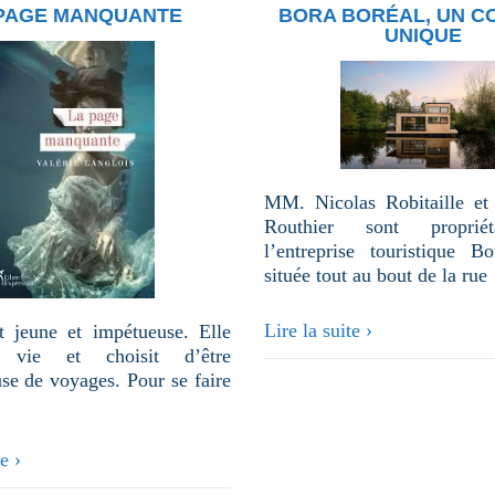
 PAGE MANQUANTE
BORA BORÉAL, UN C
UNIQUE
MM. Nicolas Robitaille et 
Routhier sont proprié
l’entreprise touristique B
située tout au bout de la ru
Bora
Lire la suite ›
t jeune et impétueuse. Elle
Boréal,
 vie et choisit d’être
un
se de voyages. Pour se faire
concept
unique
e ›