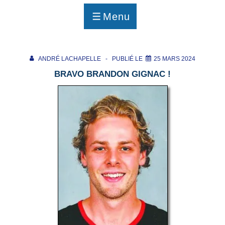
p
a
Menu
g
MENU
e
ANDRÉ LACHAPELLE
PUBLIÉ LE
25 MARS 2024
BRAVO BRANDON GIGNAC !