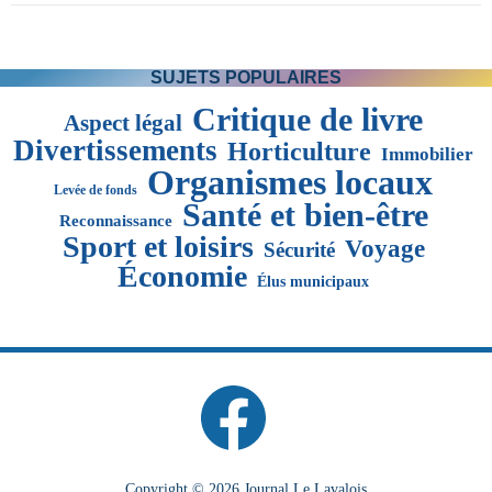
SUJETS POPULAIRES
Critique de livre
Aspect légal
Divertissements
Horticulture
Immobilier
Organismes locaux
Levée de fonds
Santé et bien-être
Reconnaissance
Sport et loisirs
Voyage
Sécurité
Économie
Élus municipaux
Copyright © 2026 Journal Le Lavalois