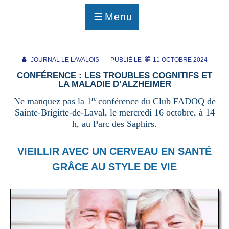
p
a
Menu
g
MENU
e
JOURNAL LE LAVALOIS
PUBLIÉ LE
11 OCTOBRE 2024
CONFÉRENCE : LES TROUBLES COGNITIFS ET
LA MALADIE D’ALZHEIMER
re
Ne manquez pas la 1
conférence du Club FADOQ de
Sainte-Brigitte-de-Laval, le mercredi 16 octobre, à 14
h, au Parc des Saphirs.
VIEILLIR AVEC UN CERVEAU EN SANTÉ
GRÂCE AU STYLE DE VIE