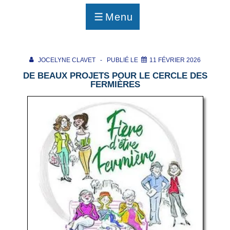
p
a
Menu
g
MENU
e
JOCELYNE CLAVET
PUBLIÉ LE
11 FÉVRIER 2026
DE BEAUX PROJETS POUR LE CERCLE DES
FERMIÈRES