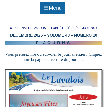
p
a
Menu
g
MENU
e
JOURNAL LE LAVALOIS
PUBLIÉ LE
9 DÉCEMBRE 2025
DECEMBRE 2025 – VOLUME 43 – NUMERO 10
LE JOURNAL
Vous préférez lire ou survoler le journal entier? Cliquez
sur la page couverture du journal.