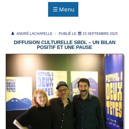
p
a
Menu
g
MENU
e
ANDRÉ LACHAPELLE
PUBLIÉ LE
15 SEPTEMBRE 2025
DIFFUSION CULTURELLE SBDL – UN BILAN
POSITIF ET UNE PAUSE