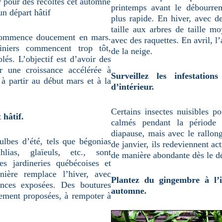
r pour des récoltes cet automne
printemps avant le débourreme
un départ hâtif
plus rapide. En hiver, avec d
taille aux arbres de taille mo
 commence doucement en mars.
avec des raquettes. En avril, l’
iniers commencent trop tôt,
de la neige.
olés. L’objectif est d’avoir des
r une croissance accélérée à
Surveillez les infestation
 à partir au début mars et à la
d’intérieur.
Certains insectes nuisibles po
 hâtif.
calmés pendant la période 
diapause, mais avec le rallon
ulbes d’été, tels que bégonias
de janvier, ils redeviennent a
hlias, glaïeuls, etc., sont
de manière abondante dès le d
es jardineries québécoises et
nière remplace l’hiver, avec
Plantez du gingembre à l’i
nces exposées. Des boutures
automne.
lement proposées, à rempoter à