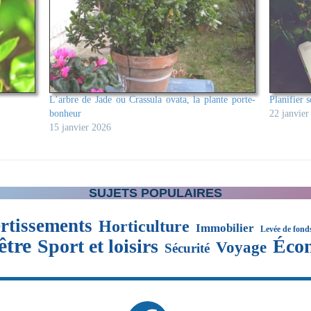
L’arbre de Jade ou Crassula ovata, la plante porte-
Planifier s
bonheur
22 janvier
15 janvier 2026
SUJETS POPULAIRES
rtissements
Horticulture
Immobilier
Levée de fond
être
Sport et loisirs
Éco
Voyage
Sécurité