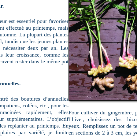
r.
ur est essentiel pour favoriser
ent effectué au printemps, mais
automne. La plupart des plantes
, tandis que les jeunes plantes
n nécessiter deux par an. Les
ns leur croissance, comme les
peuvent rester dans le même pot
nnuelles.
ntré des boutures d’annuelles
atiens, coléus, etc., pour les
nracinées rapidement, elles
Pour cultiver du gingembre, pl
ur supplémentaires. L’objectif
l’hiver, choisissez des rhiz
les replanter au printemps. En
yeux. Remplissez un pot de te
laires par variété, je limite
en sections de 2 à 3 cm, les y