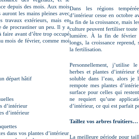
ance depuis des mois. Aux mois
Dans les régions tempérées
rs auront les mains pleines avec
d’intérieur cesse en octobre a
es travaux extérieurs, mais en
la fin de la croissance, mais le
 de procrastiner un peu. Il y a
culture peuvent fertiliser tout
à faire avant d’être trop occupé
lumière. À la fin de février
 au mois de février, comme moi
longs, la croissance reprend,
la fertilisation.
Personnellement, j’utilise le
herbes et plantes d’intérieur
un départ hâtif
soluble dans l’eau, alors je 
rempote mes plantes d’intéri
surface pour celles qui resten
nuelles
ne requiert qu’une applicat
s d’intérieur
d’intérieur, ce qui est parfait 
es d’intérieur
Taillez vos arbres fruitiers…
aquettes
tes dans vos plantes d’intérieur
La meilleure période pour taill