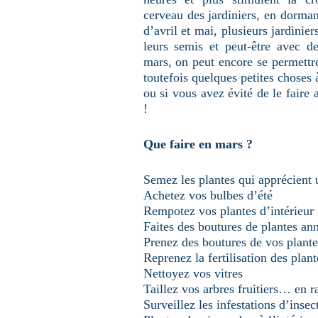
u
cerveau des jardiniers, en dorm
n
e
d’avril et mai, plusieurs jardinie
p
a
leurs semis et peut-être avec d
g
mars, on peut encore se permettre
e
toutefois quelques petites choses 
ou si vous avez évité de le faire
!
Que faire en mars ?
Semez les plantes qui apprécient 
Achetez vos bulbes d’été
Rempotez vos plantes d’intérieur
Faites des boutures de plantes an
Prenez des boutures de vos plante
Reprenez la fertilisation des plant
Nettoyez vos vitres
Taillez vos arbres fruitiers… en r
Surveillez les infestations d’insec