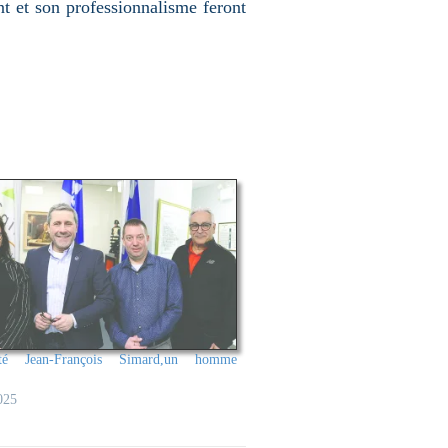
nt et son professionnalisme feront
té Jean-François Simard,un homme
025