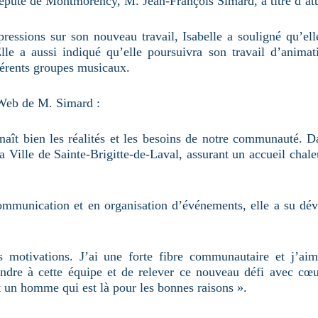
éputé de Montmorency, M. Jean-François Simard, à titre d’att
pressions sur son nouveau travail, Isabelle a souligné qu’elle
le a aussi indiqué qu’elle poursuivra son travail d’anima
férents groupes musicaux.
 Web de M. Simard :
aît bien les réalités et les besoins de notre communauté. Da
 la Ville de Sainte-Brigitte-de-Laval, assurant un accueil chal
ommunication et en organisation d’événements, elle a su dé
otivations. J’ai une forte fibre communautaire et j’aime
oindre à cette équipe et de relever ce nouveau défi avec cœ
 un homme qui est là pour les bonnes raisons ».