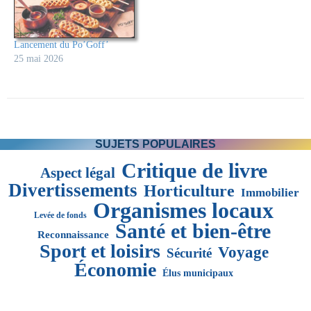
Lancement du Po’Goff’
25 mai 2026
SUJETS POPULAIRES
Critique de livre
Aspect légal
Divertissements
Horticulture
Immobilier
Organismes locaux
Levée de fonds
Santé et bien-être
Reconnaissance
Sport et loisirs
Voyage
Sécurité
Économie
Élus municipaux