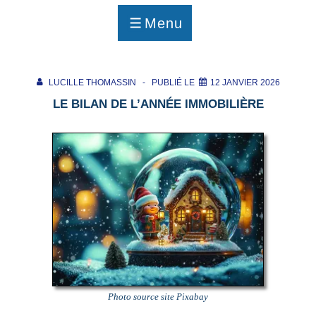
p
a
Menu
g
MENU
e
LUCILLE THOMASSIN
PUBLIÉ LE
12 JANVIER 2026
LE BILAN DE L’ANNÉE IMMOBILIÈRE
Photo source site Pixabay