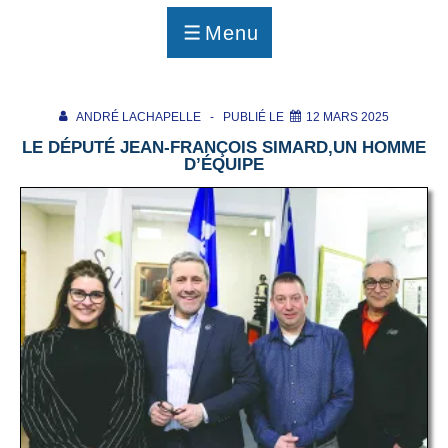
p
a
Menu
g
MENU
e
ANDRÉ LACHAPELLE
PUBLIÉ LE
12 MARS 2025
LE DÉPUTÉ JEAN-FRANÇOIS SIMARD,UN HOMME
D’ÉQUIPE