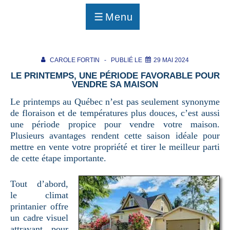
p
a
Menu
g
MENU
e
CAROLE FORTIN
PUBLIÉ LE
29 MAI 2024
LE PRINTEMPS, UNE PÉRIODE FAVORABLE POUR
VENDRE SA MAISON
Le printemps au Québec n’est pas seulement synonyme
de floraison et de températures plus douces, c’est aussi
une période propice pour vendre votre maison.
Plusieurs avantages rendent cette saison idéale pour
mettre en vente votre propriété et tirer le meilleur parti
de cette étape importante.
Tout d’abord,
le climat
printanier offre
un cadre visuel
attrayant pour