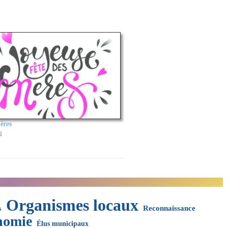
ères
4
Organismes locaux
Reconnaissance
s
nomie
Élus municipaux