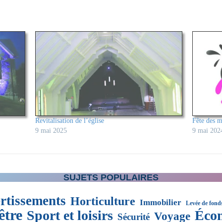
Revitalisation de l’église
Fête des m
9 mai 2025
9 mai 202
SUJETS POPULAIRES
rtissements
Horticulture
Immobilier
Levée de fond
être
Sport et loisirs
Éco
Voyage
Sécurité