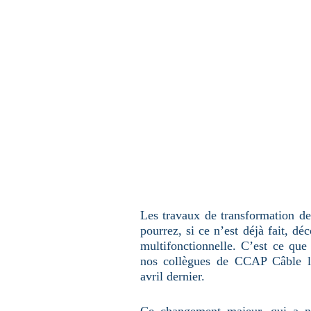
u
n
e
p
a
g
e
Les travaux de transformation de 
pourrez, si ce n’est déjà fait, dé
multifonctionnelle. C’est ce qu
nos collègues de CCAP Câble lo
avril dernier.