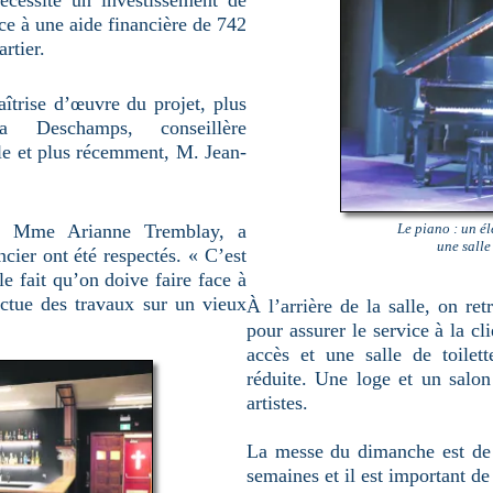
cessité un investissement de
ce à une aide financière de 742
rtier.
îtrise d’œuvre du projet, plus
a Deschamps, conseillère
lle et plus récemment, M. Jean-
te, Mme Arianne Tremblay, a
Le piano : un é
une salle
cier ont été respectés. « C’est
le fait qu’on doive faire face à
ectue des travaux sur un vieux
À l’arrière de la salle, on r
pour assurer le service à la cl
accès et une salle de toilet
réduite. Une loge et un salon
artistes.
La messe du dimanche est de r
semaines et il est important d