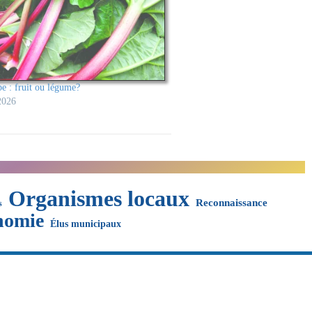
e : fruit ou légume?
 2026
Organismes locaux
Reconnaissance
s
nomie
Élus municipaux