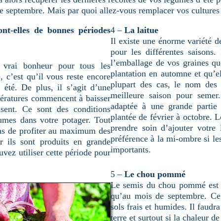
e septembre. Mais par quoi allez-vous remplacer vos cultures
nt-elles de bonnes périodes
4 –
La laitue
Il existe une énorme variété de
pour les différentes saisons. 
l’emballage de vos graines qu
vrai bonheur pour tous les
plantation en automne et qu’el
 c’est qu’il vous reste encore
plupart des cas, le nom des l
 été. De plus, il s’agit d’une
meilleure saison pour semer.
pératures commencent à baisser
adaptée à une grande partie 
ssent. Ce sont des conditions
plantée de février à octobre. L
gumes dans votre potager. Tout
prendre soin d’ajouter votre
s de profiter au maximum des
préférence à la mi-ombre si le
r ils sont produits en grande
importants.
vez utiliser cette période pour
5 –
Le chou pommé
Le semis du chou pommé est a
qu’au mois de septembre. Ce 
sols frais et humides. Il faudr
terre et surtout si la chaleur de