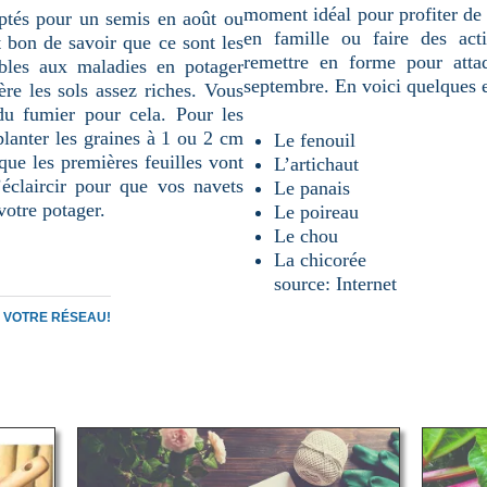
moment idéal pour profiter de 
ptés pour un semis en août ou
en famille ou faire des act
 bon de savoir que ce sont les
remettre en forme pour atta
ibles aux maladies en potager
septembre. En voici quelques 
re les sols assez riches. Vous
u fumier pour cela. Pour les
lanter les graines à 1 ou 2 cm
Le fenouil
que les premières feuilles vont
L’artichaut
’éclaircir pour que vos navets
Le panais
votre potager.
Le poireau
Le chou
La chicorée
source: Internet
C VOTRE RÉSEAU!