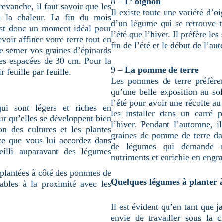
8 –
L’ oignon
vanche, il faut savoir que les
Il existe toute une variété d’oi
n la chaleur. La fin du mois
d’un légume qui se retrouve t
est donc un moment idéal pour
l’été que l’hiver. Il préfère les
voir affiner votre terre tout en
fin de l’été et le début de l’au
 de semer vos graines d’épinards
nes espacées de 30 cm. Pour la
9 –
La pomme de terre
r feuille par feuille.
Les pommes de terre préfèren
qu’une belle exposition au sol
l’été pour avoir une récolte au
qui sont légers et riches en
les installer dans un carré 
ur qu’elles se développent bien
l’hiver. Pendant l’automne, i
ion des cultures et les plantes
graines de pomme de terre dan
ce que vous lui accordez dans
de légumes qui demande n
eilli auparavant des légumes
nutriments et enrichie en engra
e plantées à côté des pommes de
Quelques légumes à planter 
rables à la proximité avec les
Il est évident qu’en tant que j
envie de travailler sous la 