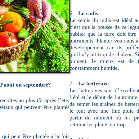
6 –
Le radis
Le semis du radis est idéal a
c’est que la pousse de ce légu
oublier que la terre doit être
nutriments. Planter vos radis à 
développement car ils préfère
qu’il n’y ait trop de chaleur. 
piquent, le mieux est de f
constamment humide.
7 –
La betterave
d’août ou septembre?
Les betteraves sont d’excellen
l’été et le début de l’automne
coltes au plus tôt après l’été,
de semer les graines de better
étaux qui peuvent être plantés
le tout avec une fine pluie d
partir du moment où les pre
retirant les plants en trop.
 qui peut être plantée à la fois