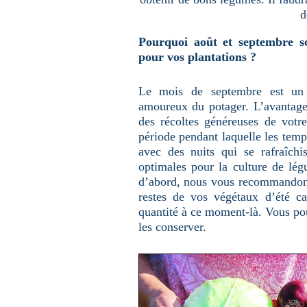
u
d
n
e
p
Pourquoi août et septembre so
a
g
pour vos plantations ?
e
Le mois de septembre est un 
amoureux du potager. L’avantage,
des récoltes généreuses de votre
période pendant laquelle les tem
avec des nuits qui se rafraîchi
optimales pour la culture de lé
d’abord, nous vous recommandon
restes de vos végétaux d’été ca
quantité à ce moment-là. Vous pou
les conserver.