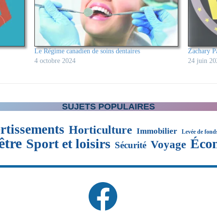
Le Régime canadien de soins dentaires
Zachary P
4 octobre 2024
24 juin 20
SUJETS POPULAIRES
rtissements
Horticulture
Immobilier
Levée de fond
être
Sport et loisirs
Éco
Voyage
Sécurité