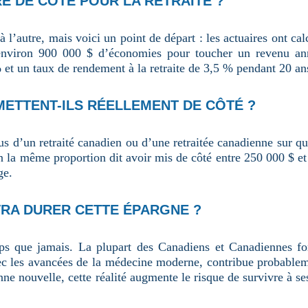
E DE CÔTÉ POUR LA RETRAITE ?
 l’autre, mais voici un point de départ : les actuaires ont ca
 environ 900 000 $ d’économies pour toucher un revenu ann
% et un taux de rendement à la retraite de 3,5 % pendant 20 an
METTENT-ILS RÉELLEMENT DE CÔTÉ ?
lus d’un retraité canadien ou d’une retraitée canadienne sur q
 la même proportion dit avoir mis de côté entre 250 000 $ et 
ge.
RA DURER CETTE ÉPARGNE ?
s que jamais. La plupart des Canadiens et Canadiennes font
ec les avancées de la médecine moderne, contribue probableme
ne nouvelle, cette réalité augmente le risque de survivre à ses