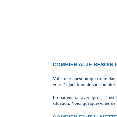
u
n
e
p
a
g
e
COMBIEN AI-JE BESOIN
Voilà une question qui trotte dans
vous ? Quel train de vie comptez
En partenariat avec Ipsos, l’Ins
situation. Voici quelques-unes de 