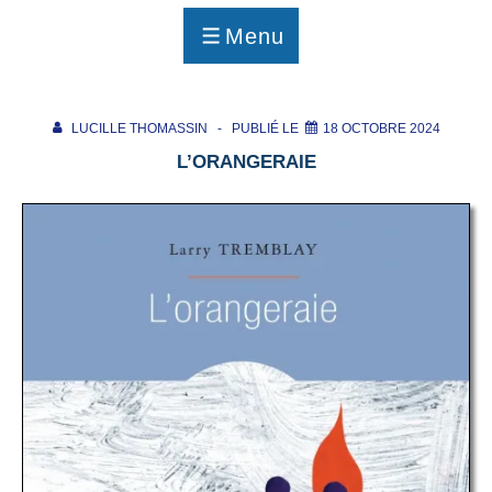
p
a
Menu
g
MENU
e
LUCILLE THOMASSIN
PUBLIÉ LE
18 OCTOBRE 2024
L’ORANGERAIE