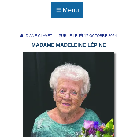
p
a
Menu
g
MENU
e
DIANE CLAVET
PUBLIÉ LE
17 OCTOBRE 2024
MADAME MADELEINE LÉPINE