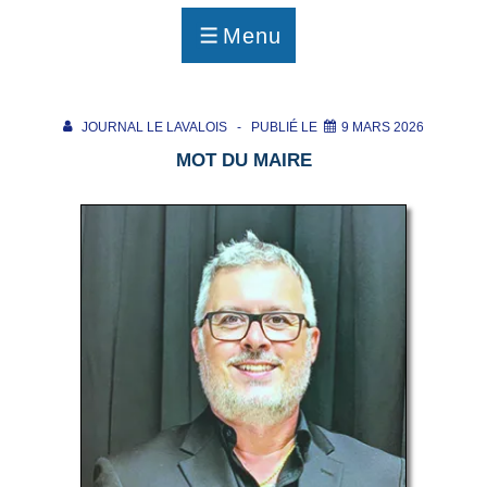
p
a
Menu
g
MENU
e
JOURNAL LE LAVALOIS
PUBLIÉ LE
9 MARS 2026
MOT DU MAIRE