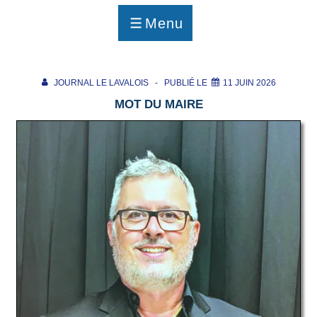
p
a
Menu
g
MENU
e
JOURNAL LE LAVALOIS
PUBLIÉ LE
11 JUIN 2026
MOT DU MAIRE