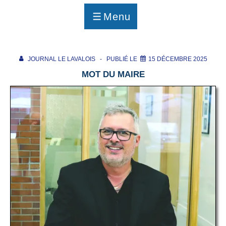
p
a
Menu
g
MENU
e
JOURNAL LE LAVALOIS
PUBLIÉ LE
15 DÉCEMBRE 2025
MOT DU MAIRE