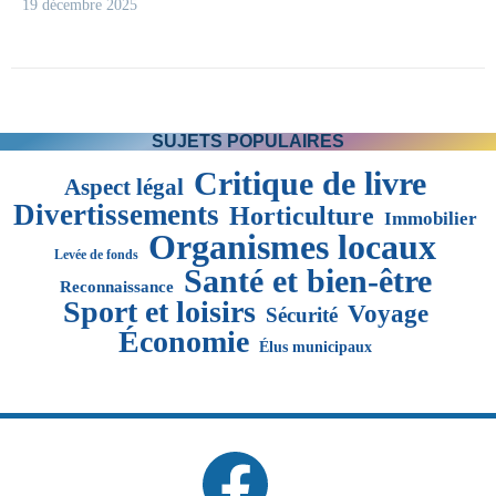
19 décembre 2025
SUJETS POPULAIRES
Critique de livre
Aspect légal
Divertissements
Horticulture
Immobilier
Organismes locaux
Levée de fonds
Santé et bien-être
Reconnaissance
Sport et loisirs
Voyage
Sécurité
Économie
Élus municipaux