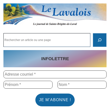
↓
passer
au
contenu
principal
R
e
c
h
e
r
c
h
INFOLETTRE
e
r
u
n
a
r
t
i
c
l
e
o
u
u
n
e