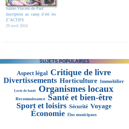
Sainte-Vincent-de-Paul :
inscription au camp d’été les
Z’ACTIFS
29 avril 2024
SUJETS POPULAIRES
Critique de livre
Aspect légal
Divertissements
Horticulture
Immobilier
Organismes locaux
Levée de fonds
Santé et bien-être
Reconnaissance
Sport et loisirs
Voyage
Sécurité
Économie
Élus municipaux