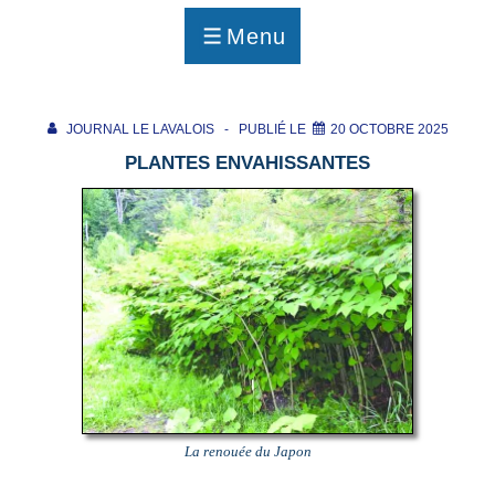
p
a
Menu
g
MENU
e
JOURNAL LE LAVALOIS
PUBLIÉ LE
20 OCTOBRE 2025
PLANTES ENVAHISSANTES
La renouée du Japon