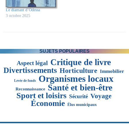
Le diamant d’Odessa
3 octobre 2025
SUJETS POPULAIRES
Critique de livre
Aspect légal
Divertissements
Horticulture
Immobilier
Organismes locaux
Levée de fonds
Santé et bien-être
Reconnaissance
Sport et loisirs
Voyage
Sécurité
Économie
Élus municipaux