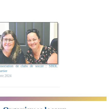
association de clubs de soccer : SBDL
artier
bre 2024