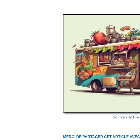
u
n
e
p
a
g
e
Source site Pi
MERCI DE PARTAGER CET ARTICLE AVE