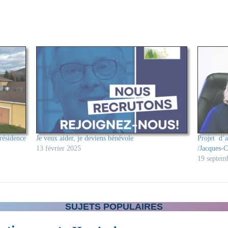
ésidence
Je veux aider, je deviens bénévole
Projet d’
13 février 2025
/Jacques-C
19 septem
SUJETS POPULAIRES