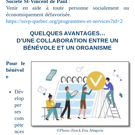
Société St-Vincent de Paul
:
Venir en aide à toute personne socialement ou
économiquement défavorisée.
https://ssvp-quebec.org/programmes-et-services?id=2
QUELQUES AVANTAGES…
D’UNE COLLABORATION ENTRE UN
BÉNÉVOLE ET UN ORGANISME
Pour le
bénévol
e
Dév
elop
per
ses
com
péte
©Photo iStock:Eva Almqvist
nces