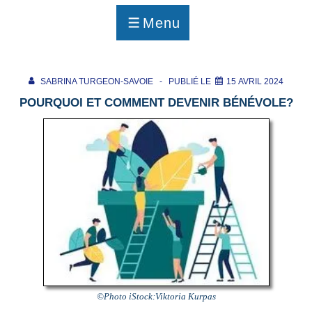
p
a
Menu
g
MENU
e
SABRINA TURGEON-SAVOIE
PUBLIÉ LE
15 AVRIL 2024
POURQUOI ET COMMENT DEVENIR BÉNÉVOLE?
©Photo iStock:Viktoria Kurpas