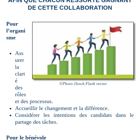
AFIN QUE CHACUN RESSORTE GAGNANT
DE CETTE COLLABORATION
Pour
l’organi
sme
Ass
urer
la
clart
é
©Photo iStock:Flash vector
des
rôles
et des processus.
Accueillir le changement et la différence.
Considérer les intentions des candidats dans le
partage des tâches.
Pour le bénévole