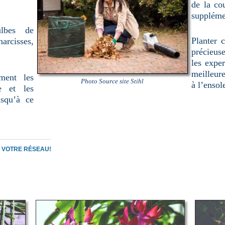
de la co
suppléme
lbes de
Planter c
arcisses,
précieuse
les exper
meilleure
ment les
Photo Source site Stihl
à l’ensol
e et les
usqu’à ce
C VOTRE RÉSEAU!