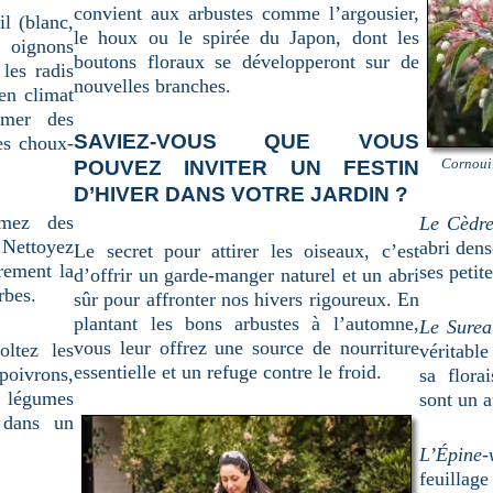
convient aux arbustes comme l’argousier,
il (blanc,
le houx ou le spirée du Japon, dont les
s oignons
boutons floraux se développeront sur de
les radis
nouvelles branches.
(en climat
emer des
SAVIEZ-VOUS QUE VOUS
es choux-
Cornouil
POUVEZ INVITER UN FESTIN
D’HIVER DANS VOTRE JARDIN ?
emez des
Le Cèdr
. Nettoyez
abri dens
Le secret pour attirer les oiseaux, c’est
rement la
ses petite
d’offrir un garde-manger naturel et un abri
rbes.
sûr pour affronter nos hivers rigoureux. En
plantant les bons arbustes à l’automne,
Le Surea
vous leur offrez une source de nourriture
ltez les
véritable
essentielle et un refuge contre le froid.
poivrons,
sa flora
 légumes
sont un at
) dans un
L’Épine-v
feuillag