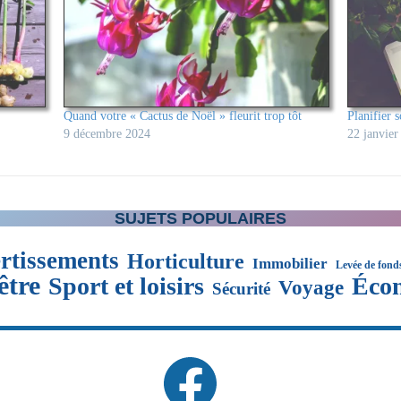
Quand votre « Cactus de Noël » fleurit trop tôt
Planifier s
9 décembre 2024
22 janvier
SUJETS POPULAIRES
rtissements
Horticulture
Immobilier
Levée de fond
être
Sport et loisirs
Éco
Voyage
Sécurité