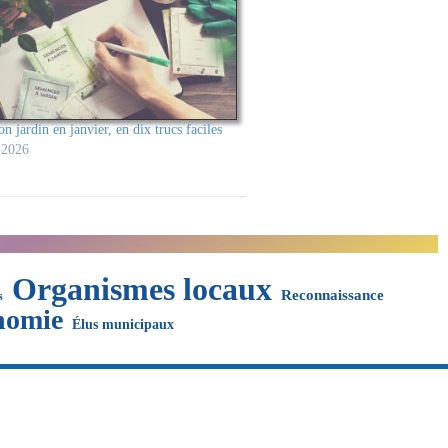
on jardin en janvier, en dix trucs faciles
 2026
Organismes locaux
Reconnaissance
s
nomie
Élus municipaux