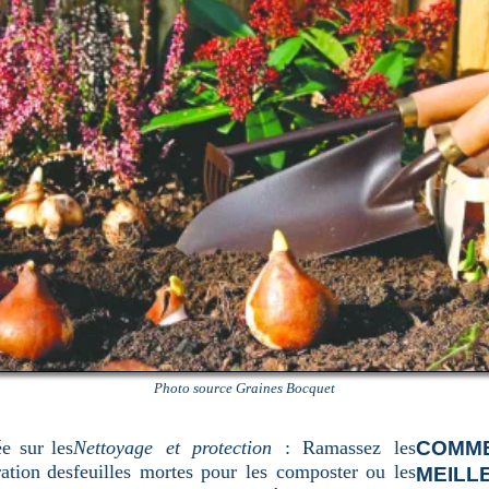
Photo source Graines Bocquet
ée sur les
Nettoyage et protection
: Ramassez les
COMM
ration des
feuilles mortes pour les composter ou les
MEILL