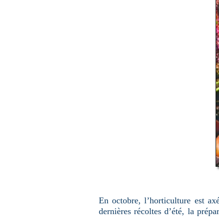
u
n
e
p
a
g
e
En octobre, l’horticulture est ax
dernières récoltes d’été, la prépa