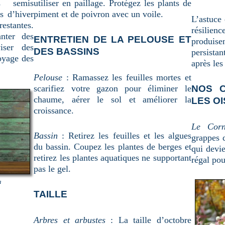
s semis
utiliser en paillage. Protégez les plants de
s d’hiver
piment et de poivron avec un voile.
L’astuce 
estantes.
résilie
nter des
ENTRETIEN DE LA PELOUSE ET
produis
iser des
DES BASSINS
persista
oyage des
après les
Pelouse
: Ramassez les feuilles mortes et
scarifiez votre gazon pour éliminer le
NOS 
chaume, aérer le sol et améliorer la
LES OI
croissance.
Le Corn
Bassin
: Retirez les feuilles et les algues
grappes d
du bassin. Coupez les plantes de berges et
qui devie
retirez les plantes aquatiques ne supportant
régal pou
pas le gel.
a
TAILLE
Arbres et arbustes
: La taille d’octobre