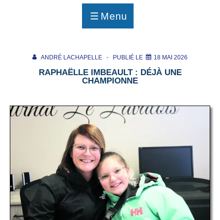
p
a
Menu
g
MENU
e
ANDRÉ LACHAPELLE
PUBLIÉ LE
18 MAI 2026
RAPHAËLLE IMBEAULT : DÉJÀ UNE
CHAMPIONNE