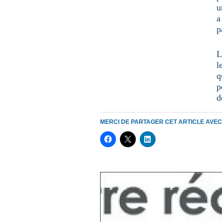
u
a
p
L
l
q
p
d
MERCI DE PARTAGER CET ARTICLE AVE