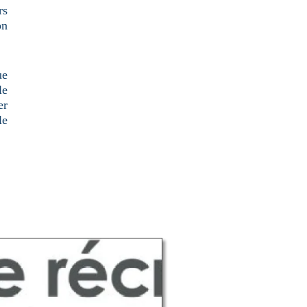
rs
on
ue
le
er
le