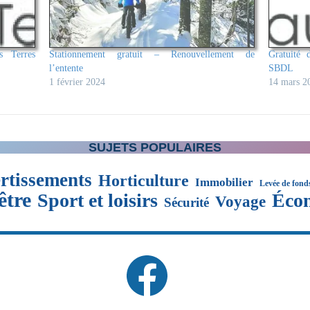
s Terres
Stationnement gratuit – Renouvellement de
Gratuité 
l’entente
SBDL
1 février 2024
14 mars 2
SUJETS POPULAIRES
rtissements
Horticulture
Immobilier
Levée de fond
être
Sport et loisirs
Éco
Voyage
Sécurité