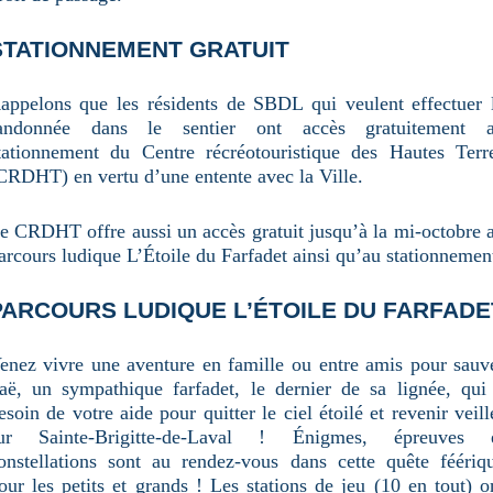
STATIONNEMENT GRATUIT
appelons que les résidents de SBDL qui veulent effectuer 
andonnée dans le sentier ont accès gratuitement 
tationnement du Centre récréotouristique des Hautes Terr
CRDHT) en vertu d’une entente avec la Ville.
e CRDHT offre aussi un accès gratuit jusqu’à la mi-octobre 
arcours ludique L’Étoile du Farfadet ainsi qu’au stationnemen
PARCOURS LUDIQUE L’ÉTOILE DU FARFADE
enez vivre une aventure en famille ou entre amis pour sauv
aë, un sympathique farfadet, le dernier de sa lignée, qui
esoin de votre aide pour quitter le ciel étoilé et revenir veill
ur Sainte-Brigitte-de-Laval ! Énigmes, épreuves 
onstellations sont au rendez-vous dans cette quête féériq
our les petits et grands ! Les stations de jeu (10 en tout) o