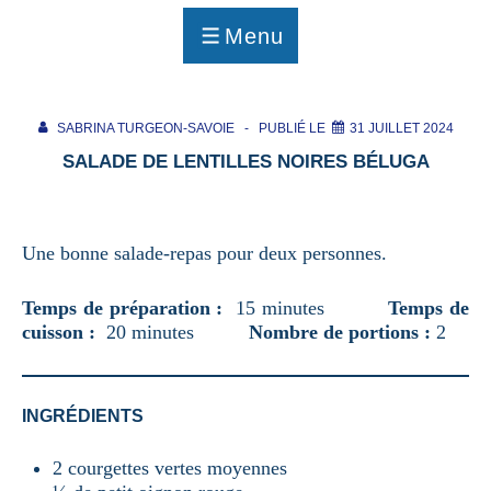
p
a
Menu
g
MENU
e
SABRINA TURGEON-SAVOIE
PUBLIÉ LE
31 JUILLET 2024
SALADE DE LENTILLES NOIRES BÉLUGA
Une bonne salade-repas pour deux personnes.
Temps de préparation :
15 minutes
Temps de
cuisson :
20 minutes
Nombre de portions :
2
INGRÉDIENTS
2 courgettes vertes moyennes