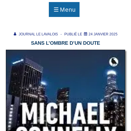
p
a
Menu
g
MENU
e
JOURNAL LE LAVALOIS
PUBLIÉ LE
24 JANVIER 2025
SANS L’OMBRE D’UN DOUTE