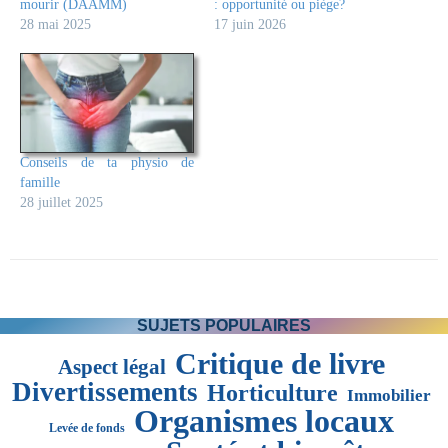
mourir (DAAMM)
: opportunité ou piège?
28 mai 2025
17 juin 2026
Conseils de ta physio de
famille
28 juillet 2025
SUJETS POPULAIRES
Critique de livre
Aspect légal
Divertissements
Horticulture
Immobilier
Organismes locaux
Levée de fonds