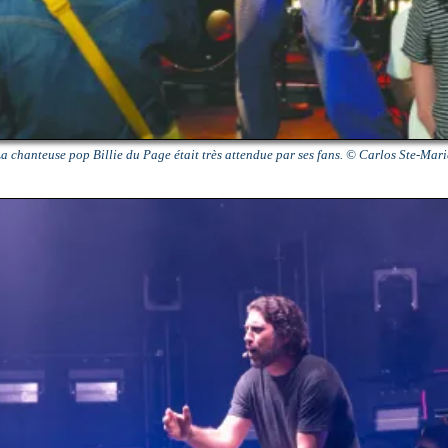
a chanteuse pop Billie du Page était très attendue par ses fans. © Carlos Ste-Mar