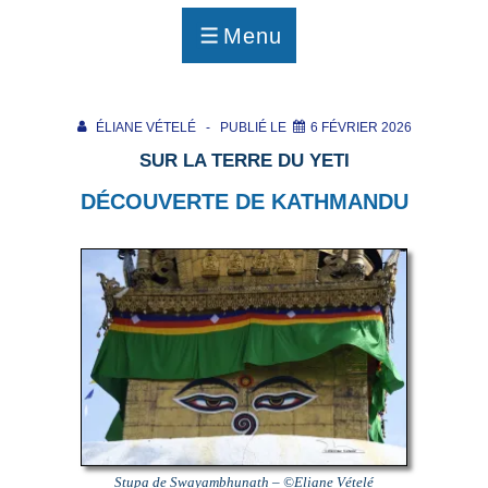
p
a
Menu
g
MENU
e
ÉLIANE VÉTELÉ
PUBLIÉ LE
6 FÉVRIER 2026
SUR LA TERRE DU YETI
DÉCOUVERTE DE KATHMANDU
Stupa de Swayambhunath – ©Eliane Vételé