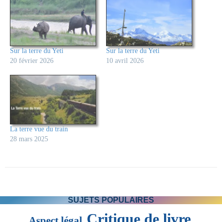
Sur la terre du Yeti
Sur la terre du Yeti
20 février 2026
10 avril 2026
La terre vue du train
28 mars 2025
SUJETS POPULAIRES
Critique de livre
Aspect légal