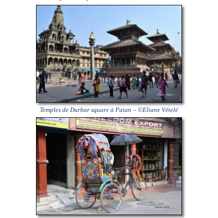
Temples de Durbar square à Patan – ©Eliane Vételé