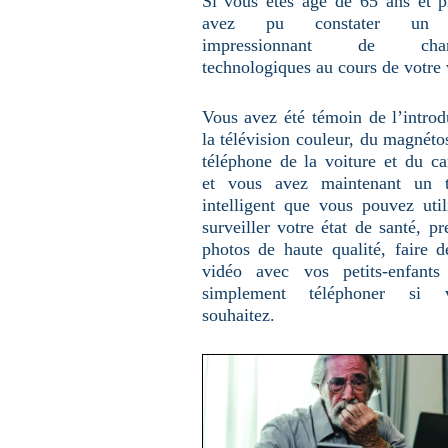
Si vous êtes âgé de 65 ans et p
u
avez pu constater un 
n
e
impressionnant de chan
p
a
technologiques au cours de votre 
g
e
Vous avez été témoin de l’introd
la télévision couleur, du magnéto
téléphone de la voiture et du c
et vous avez maintenant un t
intelligent que vous pouvez util
surveiller votre état de santé, p
photos de haute qualité, faire d
vidéo avec vos petits-enfants
simplement téléphoner si 
souhaitez.