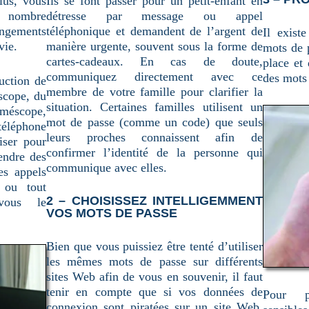
lus, vous
Ils se font passer pour un petit-enfant en
nombre
détresse par message ou appel
gements
téléphonique et demandent de l’argent de
Il exist
vie.
manière urgente, souvent sous la forme de
mots de 
cartes-cadeaux. En cas de doute,
place et
communiquez directement avec ce
des mots 
uction de
membre de votre famille pour clarifier la
scope, du
situation. Certaines familles utilisent un
améscope,
mot de passe (comme un code) que seuls
éléphone
leurs proches connaissent afin de
iser pour
confirmer l’identité de la personne qui
rendre des
communique avec elles.
es appels
 ou tout
2 – CHOISISSEZ INTELLIGEMMENT
vous le
VOS MOTS DE PASSE
Bien que vous puissiez être tenté d’utiliser
les mêmes mots de passe sur différents
sites Web afin de vous en souvenir, il faut
tenir en compte que si vos données de
Pour p
connexion sont piratées sur un site Web,