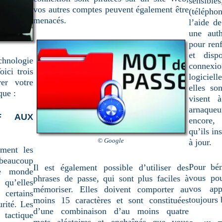
sensibl
vos autres comptes peuvent également être
(téléphon
menacés.
l’aide d
une auth
pour renf
et disp
hnologie
connexi
ici trois
logiciell
er votre
elles so
que :
visent 
arnaque
F AUX
encore,
qu’ils in
© Google
à jour.
mment les
beaucoup
Pour bén
Il est également possible d’utiliser des
le monde
vous pou
phrases de passe, qui sont plus faciles à
qu’elles
vos app
mémoriser. Elles doivent comporter au
certains
toujours
moins 15 caractères et sont constituées
rité. Les
d’une combinaison d’au moins quatre
tactique
mots aléatoires et enchaînés que vous