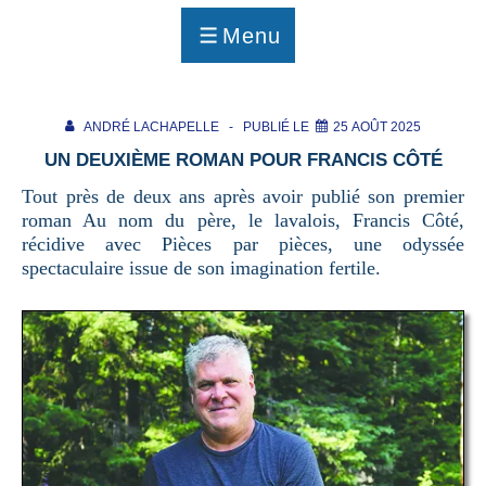
p
a
Menu
g
MENU
e
ANDRÉ LACHAPELLE
PUBLIÉ LE
25 AOÛT 2025
UN DEUXIÈME ROMAN POUR FRANCIS CÔTÉ
Tout près de deux ans après avoir publié son premier
roman Au nom du père, le lavalois, Francis Côté,
récidive avec Pièces par pièces, une odyssée
spectaculaire issue de son imagination fertile.