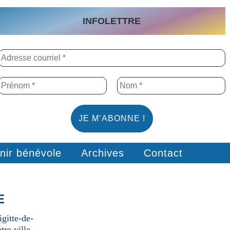
INFOLETTRE
nir bénévole
Archives
Contact
E
gitte-de-
re ville.