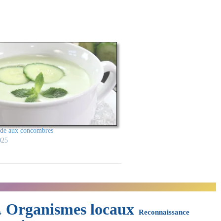
ide aux concombres
025
Organismes locaux
Reconnaissance
s