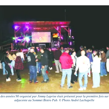
 des années 90 organisé par Jimmy Laprise était présenté pour la première fois sur
adjacente au Sommet Bistro Pub. © Photo André Lachapelle