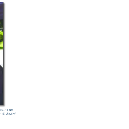
gtaine de
e. © André