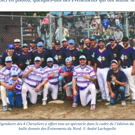
égendaire des 4 Chevaliers a offert tout un spectacle dans le cadre de l’édition du
balle donnée des Événements du Nord. © André Lachapelle