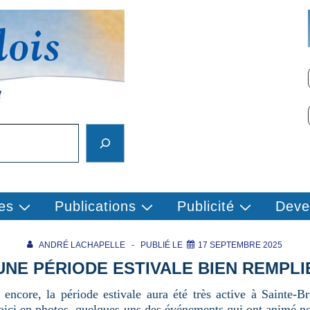
es
Publications
Publicité
Deve
ANDRÉ LACHAPELLE
PUBLIÉ LE
17 SEPTEMBRE 2025
UNE PÉRIODE ESTIVALE BIEN REMPLI
 encore, la période estivale aura été très active à Sainte-Bri
oici en photos, quelques-uns des événements qui ont animé not