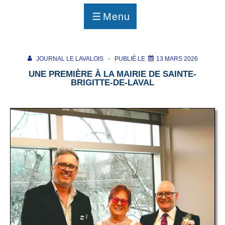
p
a
Menu
g
MENU
e
JOURNAL LE LAVALOIS
PUBLIÉ LE
13 MARS 2026
UNE PREMIÈRE À LA MAIRIE DE SAINTE-
BRIGITTE-DE-LAVAL