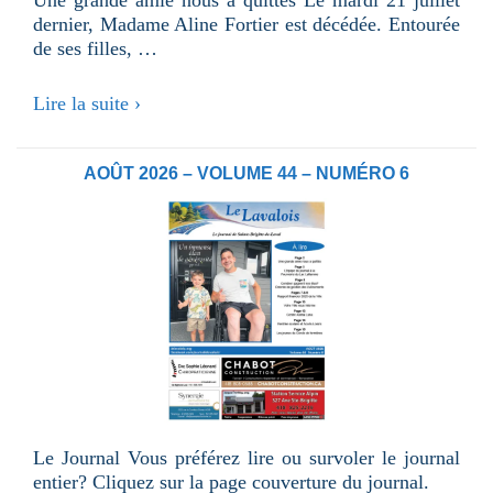
Une grande amie nous a quittés Le mardi 21 juillet
dernier, Madame Aline Fortier est décédée. Entourée
de ses filles, …
Au
Lire la suite ›
revoir
Aline
AOÛT 2026 – VOLUME 44 – NUMÉRO 6
Le Journal Vous préférez lire ou survoler le journal
entier? Cliquez sur la page couverture du journal.