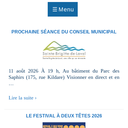
p
a
Menu
g
MENU
e
PROCHAINE SÉANCE DU CONSEIL MUNICIPAL
11 août 2026 À 19 h, Au bâtiment du Parc des
Saphirs (175, rue Kildare) Visionner en direct et en
…
Prochaine
Lire la suite ›
séance
du
conseil
LE FESTIVAL À DEUX TÊTES 2026
municipal