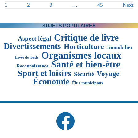
manquante
PAGINATION
1
2
3
…
45
Next
DES
PUBLICATIONS
SUJETS POPULAIRES
Critique de livre
Aspect légal
Divertissements
Horticulture
Immobilier
Organismes locaux
Levée de fonds
Santé et bien-être
Reconnaissance
Sport et loisirs
Voyage
Sécurité
Économie
Élus municipaux