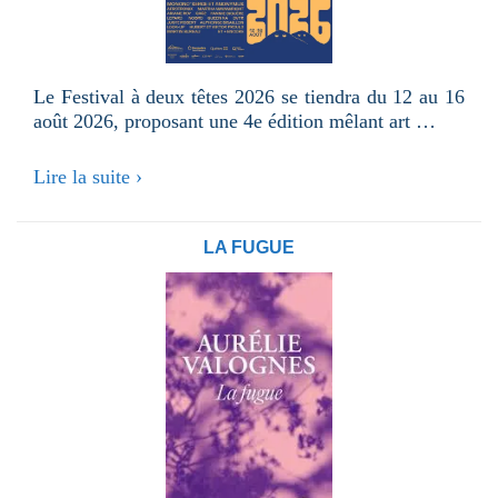
Le Festival à deux têtes 2026 se tiendra du 12 au 16
août 2026, proposant une 4e édition mêlant art …
Le
Lire la suite ›
Festival
à
deux
LA FUGUE
têtes
2026