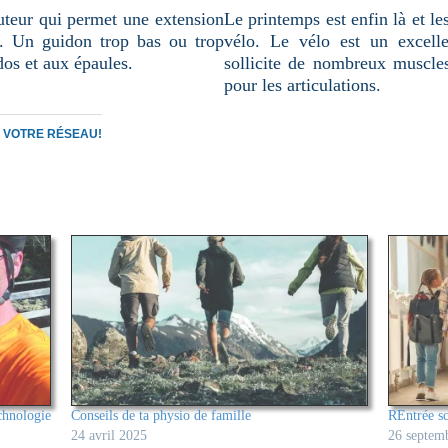
auteur qui permet une extension
Le printemps est enfin là et le
r. Un guidon trop bas ou trop
vélo. Le vélo est un excelle
dos et aux épaules.
sollicite de nombreux muscles
pour les articulations.
C VOTRE RÉSEAU!
chnologie
Conseils de ta physio de famille
REntrée sc
24 avril 2025
26 septem