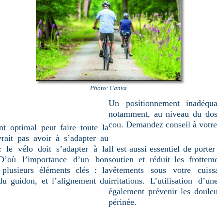
Photo: Canva
Un positionnement inadéqua
notamment, au niveau du dos
cou. Demandez conseil à votre 
t optimal peut faire toute la
rait pas avoir à s’adapter au
 : le vélo doit s’adapter à la
Il est aussi essentiel de porte
D’où l’importance d’un bon
soutien et réduit les frottem
 plusieurs éléments clés : la
vêtements sous votre cuiss
 du guidon, et l’alignement du
irritations. L’utilisation d
également prévenir les douleu
périnée.