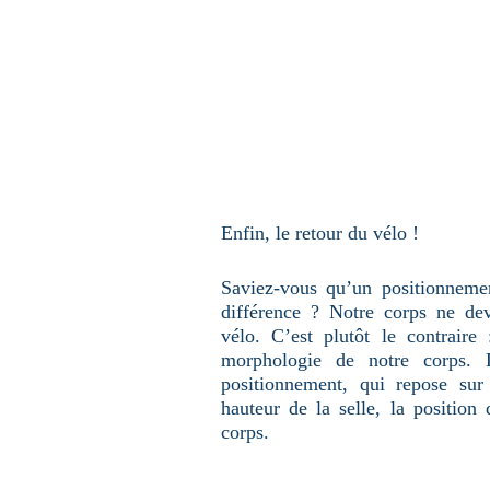
u
n
e
p
a
g
e
Enfin, le retour du vélo !
Saviez-vous qu’un positionnemen
différence ? Notre corps ne dev
vélo. C’est plutôt le contraire
morphologie de notre corps. 
positionnement, qui repose sur
hauteur de la selle, la position
corps.