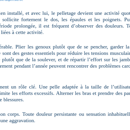
-hiver-dangers-coeur-avc
n installé, et avec lui, le pelletage devient une activité qu
 sollicite fortement le dos, les épaules et les poignets. Pu
iode prolongée, il est fréquent d’observer des douleurs. Tou
iées à cette activité.
rable. Plier les genoux plutôt que de se pencher, garder la 
e sont des gestes essentiels pour réduire les tensions musculai
 plutôt que de la soulever, et de répartir l’effort sur les jam
ement pendant l’année peuvent rencontrer des problèmes cardi
ent un rôle clé. Une pelle adaptée à la taille de l’utilisa
limite les efforts excessifs. Alterner les bras et prendre des p
de blessures.
son corps. Toute douleur persistante ou sensation inhabituell
 une aggravation.