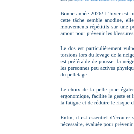
Source photo:
https://ici.radio-canada.ca/nouvelle/2130757/pelleter-neige
u
n
e
Bonne année 2026! L’hiver est bie
p
a
cette tâche semble anodine, elle
g
mouvements répétitifs sur une pér
e
amont pour prévenir les blessures l
Le dos est particulièrement vulné
torsions lors du levage de la neig
est préférable de pousser la neige
les personnes peu actives physiqu
du pelletage.
Le choix de la pelle joue égalem
ergonomique, facilite le geste et 
la fatigue et de réduire le risque 
Enfin, il est essentiel d’écouter 
nécessaire, évaluée pour prévenir