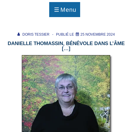
p
a
Menu
g
MENU
e
DORIS TESSIER
PUBLIÉ LE
25 NOVEMBRE 2024
DANIELLE THOMASSIN, BÉNÉVOLE DANS L’ÂME
[…]