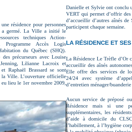
Danielle et Sylvie ont conclu
VERT qui permet d’offrir des a
d’accueillir d’autres aînés d
r une résidence pour personnes
participent chaque semaine.
 a germé. La Ville a initié le
ssources techniques Action-
LA RÉSIDENCE ET SES
 au Programme Accès Logis
’Habitation du Québec (SHQ).
pe des précurseurs avec Louise
La Résidence Le Trèfle d’Or 
Jenning, Lilianne Lacroix et
accueillir des aînés autonome
et Raphaël Brassard se sont
Elle offre des services de lo
a Ville. L’ouverture officielle
24/24 avec système d’appel
 eu lieu le 1er novembre 2009,
d’entretien ménager/buanderie e
Aucun service de préposé ou 
Résidence mais si une pe
supplémentaires, les résident
d’aide à domicile du CLS
l’habillement, à l’hygiène cor
à la mobilité physique (physio 