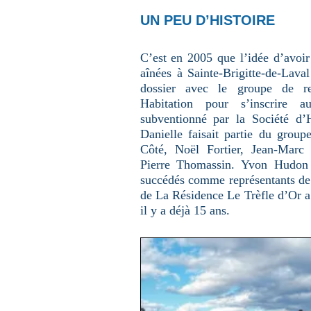
u
n
UN PEU D’HISTOIRE
e
p
a
g
C’est en 2005 que l’idée d’avoi
e
aînées à Sainte-Brigitte-de-Laval
dossier avec le groupe de re
Habitation pour s’inscrire
subventionné par la Société d
Danielle faisait partie du grou
Côté, Noël Fortier, Jean-Marc 
Pierre Thomassin. Yvon Hudon 
succédés comme représentants de l
de La Résidence Le Trèfle d’Or a
il y a déjà 15 ans.