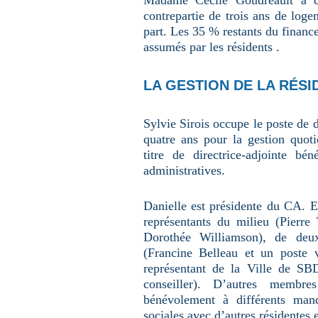
Madame Cécile Goudreault a cé
contrepartie de trois ans de log
part. Les 35 % restants du finance
assumés par les résidents .
LA GESTION DE LA RÉSI
Sylvie Sirois occupe le poste de d
quatre ans pour la gestion quot
titre de directrice-adjointe bé
administratives.
Danielle est présidente du CA. El
représentants du milieu (Pierre
Dorothée Williamson), de deux
(Francine Belleau et un poste v
représentant de la Ville de S
conseiller). D’autres membr
bénévolement à différents mand
sociales avec d’autres résidentes 