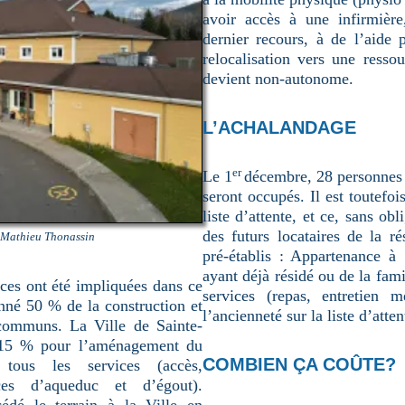
avoir accès à une infirmière,
dernier recours, à de l’aide 
relocalisation vers une resso
devient non-autonome.
L’ACHALANDAGE
er
Le 1
décembre, 28 personnes 
seront occupés. Il est toutefois
liste d’attente, et ce, sans ob
des futurs locataires de la ré
– Mathieu Thonassin
pré-établis : Appartenance 
ayant déjà résidé ou de la fami
nces ont été impliquées dans ce
services (repas, entretien m
nné 50 % de la construction et
l’ancienneté sur la liste d’atten
communs. La Ville de Sainte-
à 15 % pour l’aménagement du
COMBIEN ÇA COÛTE?
 tous les services (accès,
ces d’aqueduc et d’égout).