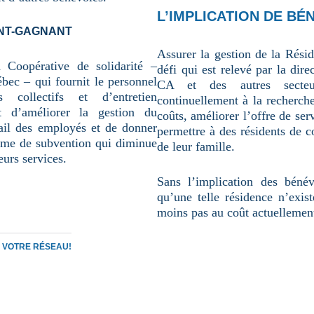
L’IMPLICATION DE BÉ
NT-GAGNANT
Assurer la gestion de la Rési
a Coopérative de solidarité –
défi qui est relevé par la dir
bec – qui fournit le personnel
CA et des autres secteu
collectifs et d’entretien
continuellement à la recherch
t d’améliorer la gestion du
coûts, améliorer l’offre de ser
vail des employés et de donner
permettre à des résidents de c
mme de subvention qui diminue
de leur famille.
eurs services.
Sans l’implication des bénév
qu’une telle résidence n’exis
moins pas au coût actuellement
C VOTRE RÉSEAU!