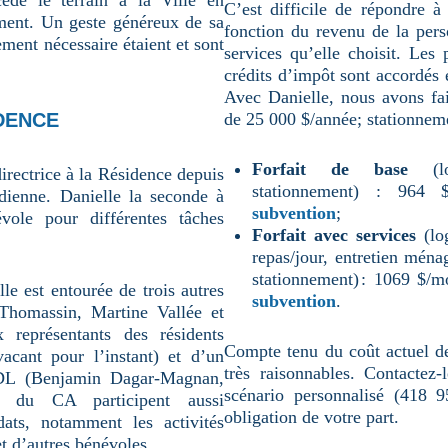
dé le terrain à la Ville en
C’est difficile de répondre à
ement. Un geste généreux de sa
fonction du revenu de la pers
ment nécessaire étaient et sont
services qu’elle choisit. Les
crédits d’impôt sont accordés 
Avec Danielle, nous avons fai
de 25 000 $/année; stationneme
DENCE
Forfait de base
(log
irectrice à la Résidence depuis
stationnement) : 964
idienne. Danielle la seconde à
subvention
;
névole pour différentes tâches
Forfait avec services
(log
repas/jour, entretien mén
stationnement) : 1069 $/m
le est entourée de trois autres
subvention
.
 Thomassin, Martine Vallée et
 représentants des résidents
Compte tenu du coût actuel de
acant pour l’instant) et d’un
très raisonnables. Contactez-
BDL (Benjamin Dagar-Magnan,
scénario personnalisé (418 
es du CA participent aussi
obligation de votre part.
ats, notamment les activités
et d’autres bénévoles.