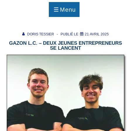
p
a
Menu
g
MENU
e
DORIS TESSIER
PUBLIÉ LE
21 AVRIL 2025
GAZON L.C. – DEUX JEUNES ENTREPRENEURS
SE LANCENT